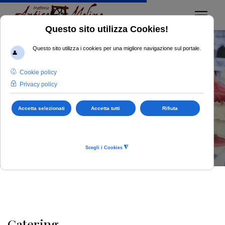
Catering e
Banqueting
Su tutto il territorio del nord Italia.
Catering